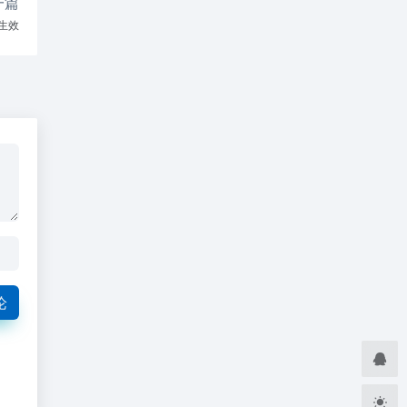
一篇
有生效
论